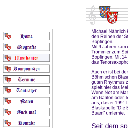
Michael Nährlich
den Reihen der St
Bopfingen.
Mit 9 Jahren kam 
Trommler zum Sp
Bopfingen. Mit 14 
das Tenorsaxopho
Auch er ist bei d
Böhmischen Blasm
guten Rhythmus z
spielt hier das M
Wenn Not am Mann i
am Bariton oder 
aus, das er 1991 
Blaskapelle “Die
Buam” umlernte.
Seit dem spi